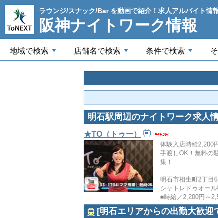
ラウンジ/スナック/Bar を動画で紹介！求人アルバイト情
阪神ナイトワーク情報
地域で検索
店舗名で検索
条件で検索
そ
+
+
+
明石駅周辺のナイトワーク求人
★TO（トゥー）
体験入店時給2,20
手渡しOK！無料の
集！
明石市相生町2丁目6
シャトレドゥオール
■時給／2,200円～2,
[明石エリアからの出勤大歓迎