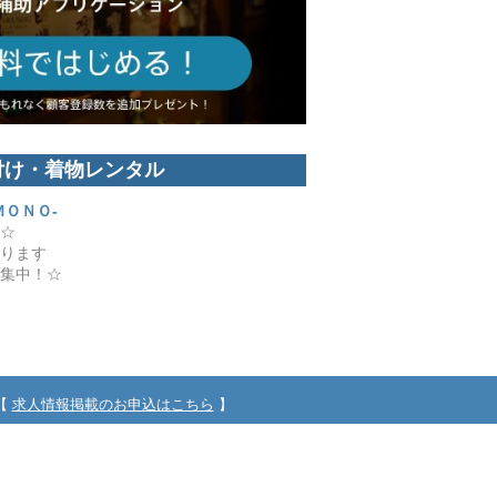
付け・着物レンタル
ＭＯＮＯ-
☆
ります
集中！☆
 【
求人情報掲載のお申込はこちら
】