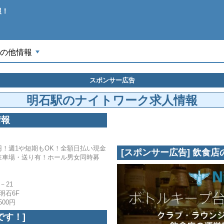
報！
の他情報
+
スポンサー広告
明石駅のナイトワーク求人情報
情報
0円！週1や短期もOK！全額日払い現金
[スポンサー広告] 飲食
駐車場・送り有！ホール男女同時募
－21
明石6F
500円
です！]