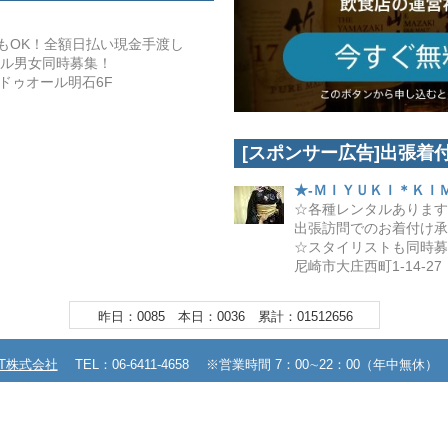
期もOK！全額日払い現金手渡し
ール男女同時募集！
ドゥオール明石6F
[スポンサー広告]出張着
★-ＭＩＹＵＫＩ＊ＫＩ
☆各種レンタルあります
出張訪問でのお着付け承
☆スタイリストも同時募
尼崎市大庄西町1-14-27
昨日：0085 本日：0036 累計：01512656
XT株式会社
TEL：06-6411-4658 ※営業時間 7：00∼22：00（年中無休）