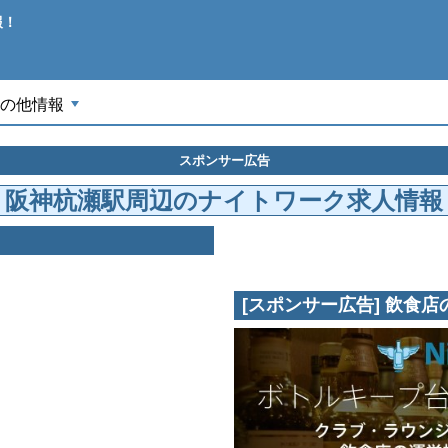
報！
の他情報
+
スポンサー広告
阪神杭瀬駅周辺のナイトワーク求人情報
[スポンサー広告] 飲食