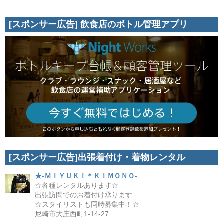
[スポンサー広告] 飲食店のボトル管理アプリ
[スポンサー広告]出張着付け・着物レンタル
★-ＭＩＹＵＫＩ＊ＫＩＭＯＮＯ-
☆各種レンタルあります☆
出張訪問でのお着付け承ります
☆スタイリストも同時募集中！☆
尼崎市大庄西町1-14-27